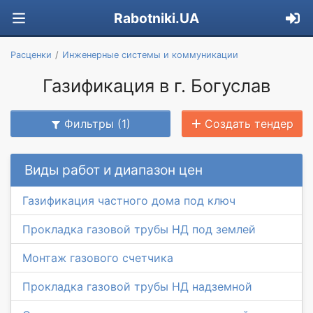
Rabotniki.UA
Расценки
Инженерные системы и коммуникации
Газификация в г. Богуслав
Фильтры (1)
Создать тендер
Виды работ и диапазон цен
Газификация частного дома под ключ
Прокладка газовой трубы НД под землей
Монтаж газового счетчика
Прокладка газовой трубы НД надземной