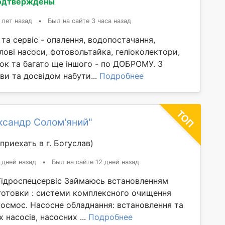
одтверждены
 лет назад
•
Был на сайте 3 часа назад
та сервіс - опалення, водопостачання,
лові насоси, фотовольтайка, геліоколектори,
ок та багато ще іншого - по ДОБРОМУ. З
и та досвідом набути...
Подробнее
ксандр Солом'яний"
приехать в г. Богуслав)
 дней назад
•
Был на сайте 12 дней назад
ідроспецсервіс Займаюсь встановленням
готовки : системи комплексного очищення
 осмос. Насосне обладнання: встановлення та
 насосів, насосних ...
Подробнее