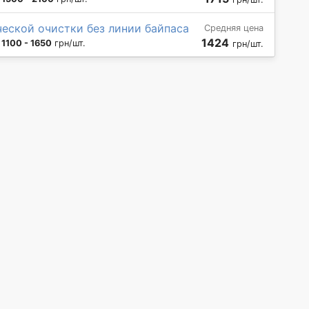
еской очистки без линии байпаса
Средняя цена
1424
:
1100 - 1650
грн/шт.
грн/шт.