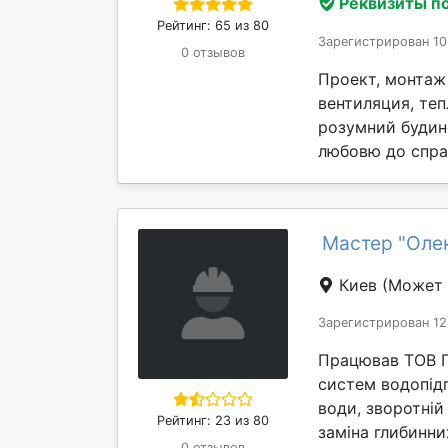
Реквизиты п
Рейтинг: 65 из 80
Зарегистрирован 10
0 отзывов
Проект, монтаж 
вентиляция, теп
розумний будин
любовю до справ
Мастер "Оле
Киев
(Может 
Зарегистрирован 12
Працював ТОВ Г
систем водопід
води, зворотній
Рейтинг: 23 из 80
заміна глибинних
0 отзывов