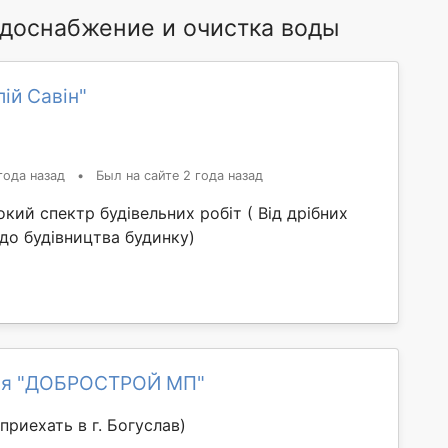
доснабжение и очистка воды
ій Савін"
года назад
•
Был на сайте 2 года назад
ий спектр будівельних робіт ( Від дрібних
до будівництва будинку)
ия "ДОБРОСТРОЙ МП"
приехать в г. Богуслав)