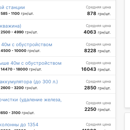
ой станции
Средняя цена
878
:
585 - 1100
грн/шт.
грн/шт.
скважина)
Средняя цена
4063
:
2500 - 4990
грн/шт.
грн/шт.
о 40м с обустройством
Средняя цена
8228
:
4500 - 10000
грн/шт.
грн/шт.
выше 40м с обустройством
Средняя цена
16043
:
14470 - 18000
грн/шт.
грн/шт.
ккумулятора (до 300 л.)
Средняя цена
2850
:
2600 - 3200
грн/шт.
грн/шт.
чистки (удаление железа,
Средняя цена
2250
грн/шт.
1650 - 3100
грн/шт.
колонны до 1354
Средняя цена