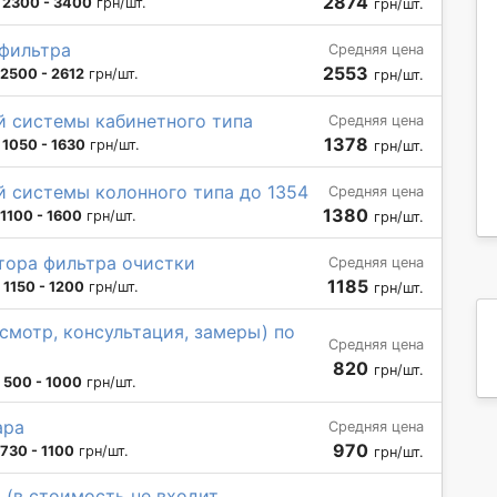
2874
:
2300 - 3400
грн/шт.
грн/шт.
 фильтра
Средняя цена
2553
2500 - 2612
грн/шт.
грн/шт.
й системы кабинетного типа
Средняя цена
1378
:
1050 - 1630
грн/шт.
грн/шт.
 системы колонного типа до 1354
Средняя цена
1380
1100 - 1600
грн/шт.
грн/шт.
тора фильтра очистки
Средняя цена
1185
:
1150 - 1200
грн/шт.
грн/шт.
смотр, консультация, замеры) по
Средняя цена
820
грн/шт.
:
500 - 1000
грн/шт.
ара
Средняя цена
970
730 - 1100
грн/шт.
грн/шт.
(в стоимость не входит