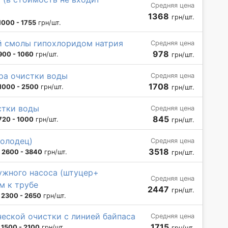
Средняя цена
1368
грн/шт.
1000 - 1755
грн/шт.
 смолы гипохлоридом натрия
Средняя цена
978
900 - 1060
грн/шт.
грн/шт.
ра очистки воды
Средняя цена
1708
1000 - 2500
грн/шт.
грн/шт.
стки воды
Средняя цена
845
720 - 1000
грн/шт.
грн/шт.
колодец)
Средняя цена
3518
:
2600 - 3840
грн/шт.
грн/шт.
ужного насоса (штуцер+
Средняя цена
м к трубе
2447
грн/шт.
:
2300 - 2650
грн/шт.
еской очистки с линией байпаса
Средняя цена
1715
:
1500 - 2100
грн/шт.
грн/шт.