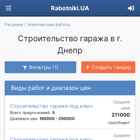
Rabotniki.UA
Расценки
Комплексные работы
Строительство гаража в г.
Днепр
Фильтры (1)
Создать тендер
Виды работ и диапазон цен
Средняя
Строительство гаража под ключ
цена
Всего предложений:
5
211000
Диапазон цен:
165000 - 250000
грн/объект
Средняя
Строительство гаража под ключ