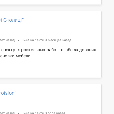
і Столиці"
лет назад
•
Был на сайте 9 месяцев назад
 спектр строительных работ от обсследования
тановки мебели.
oislon"
лет назад
•
Был на сайте 3 года назад