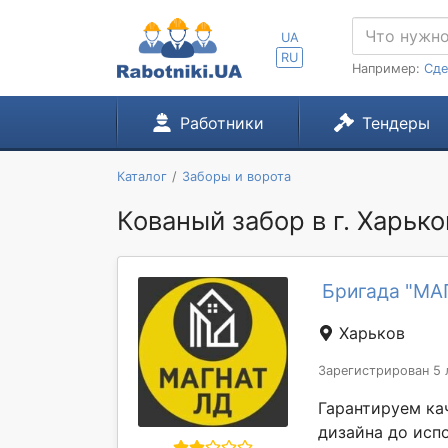
UA
RU
Например:
Сде
Работники
Тендеры
Каталог
Заборы и ворота
Кованый забор в г. Харько
Бригада "МА
Харьков
Зарегистрирован 5 
Гарантируем кач
дизайна до исп