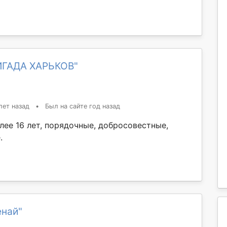
ИГАДА ХАРЬКОВ"
лет назад
•
Был на сайте год назад
лее 16 лет, порядочные, добросовестные,
.
енай"