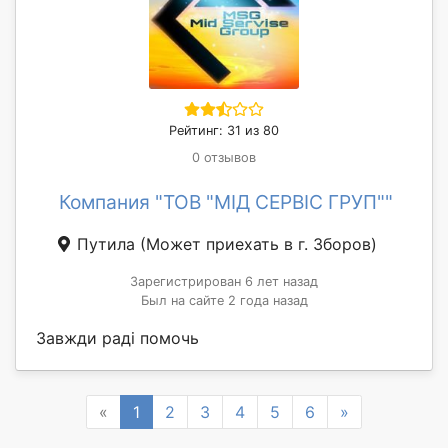
Рейтинг: 31 из 80
0 отзывов
Компания "ТОВ "МІД СЕРВІС ГРУП""
Путила
(Может приехать в г. Зборов)
Зарегистрирован 6 лет назад
Был на сайте 2 года назад
Завжди раді помочь
Previous
Next
«
1
2
3
4
5
6
»