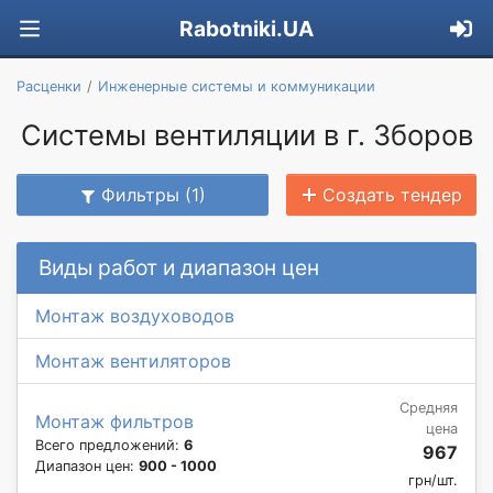
Rabotniki.UA
Расценки
Инженерные системы и коммуникации
Системы вентиляции в г. Зборов
Фильтры (1)
Создать тендер
Виды работ и диапазон цен
Монтаж воздуховодов
Монтаж вентиляторов
Средняя
Монтаж фильтров
цена
Всего предложений:
6
967
Диапазон цен:
900 - 1000
грн/шт.