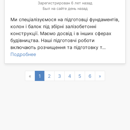
Зарегистрирован 6 лет назад
Был на сайте день назад
Ми спеціалізуємося на підготовці фундаментів,
колон і балок під збірні залізобетонні
конструкції. Маємо досвід і в інших сферах
будівництва. Наші підготовчі роботи
включають розчищення та підготовку т...
Подробнее
Previous
Next
«
1
2
3
4
5
6
»