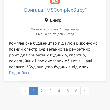
PRO
Бригада "MSComplexStroy"
Днепр
Зарегистрирован 4 года назад
Был на сайте день назад
Комплексне будівництво під ключ Виконуємо
повний спектр будівельних та ремонтних
робіт для приватних будинків, квартир,
комерційних і промислових об єктів. Наші
послуги: *Будівництво будинків під ключ...
Подробнее
Previous
Next
«
1
2
3
4
5
6
»