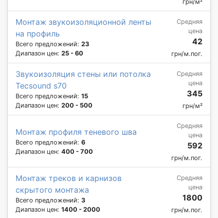
грн/м²
Монтаж звукоизоляционной ленты
Средняя
цена
на профиль
42
Всего предложений:
23
Диапазон цен:
25 - 60
грн/м.пог.
Звукоизоляция стены или потолка
Средняя
цена
Tecsound s70
345
Всего предложений:
15
Диапазон цен:
200 - 500
грн/м²
Средняя
Монтаж профиля теневого шва
цена
Всего предложений:
6
592
Диапазон цен:
400 - 700
грн/м.пог.
Монтаж треков и карнизов
Средняя
цена
скрытого монтажа
1800
Всего предложений:
3
Диапазон цен:
1400 - 2000
грн/м.пог.