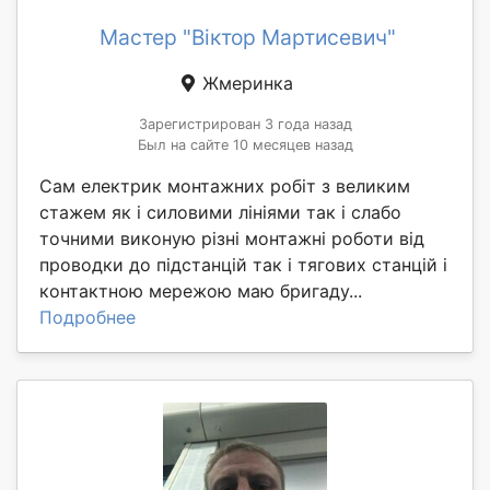
Мастер "Віктор Мартисевич"
Жмеринка
Зарегистрирован 3 года назад
Был на сайте 10 месяцев назад
Сам електрик монтажних робіт з великим
стажем як і силовими лініями так і слабо
точними виконую різні монтажні роботи від
проводки до підстанцій так і тягових станцій і
контактною мережою маю бригаду...
Подробнее