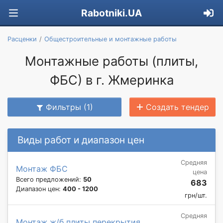
Rabotniki.UA
Расценки
Общестроительные и монтажные работы
Монтажные работы (плиты,
ФБС) в г. Жмеринка
Фильтры (1)
Создать тендер
Виды работ и диапазон цен
Средняя
Монтаж ФБС
цена
Всего предложений:
50
683
Диапазон цен:
400 - 1200
грн/шт.
Средняя
Монтаж ж/б плиты перекрытия