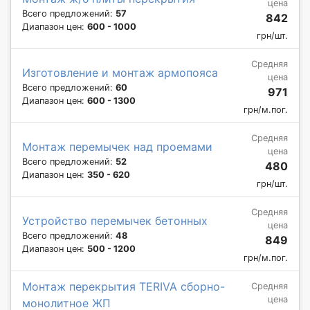
цена
Всего предложений:
57
842
Диапазон цен:
600 - 1000
грн/шт.
Средняя
Изготовление и монтаж армопояса
цена
Всего предложений:
60
971
Диапазон цен:
600 - 1300
грн/м.пог.
Средняя
Монтаж перемычек над проемами
цена
Всего предложений:
52
480
Диапазон цен:
350 - 620
грн/шт.
Средняя
Устройство перемычек бетонных
цена
Всего предложений:
48
849
Диапазон цен:
500 - 1200
грн/м.пог.
Монтаж перекрытия TERIVA сборно-
Средняя
цена
монолитное ЖП