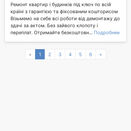
Ремонт квартир і будинків під ключ по всій
країні з гарантією та фіксованим кошторисом
Візьмемо на себе всі роботи від демонтажу до
здачі за актом. Без зайвого клопоту і
переплат. Отримайте безкоштовн...
Подробнее
Previous
Next
«
1
2
3
4
5
6
»