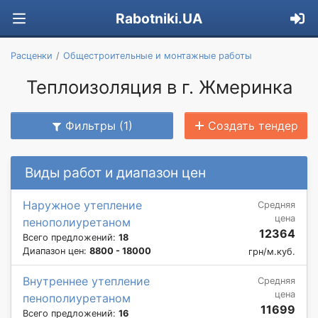
Rabotniki.UA
Расценки
Общестроительные и монтажные работы
Теплоизоляция в г. Жмеринка
Фильтры (1)
Создать тендер
Виды работ и диапазон цен
Наружное утепление
Средняя
цена
пенополиуретаном
12364
Всего предложений:
18
Диапазон цен:
8800 - 18000
грн/м.куб.
Внутреннее утепление
Средняя
цена
пенополиуретаном
11699
Всего предложений:
16