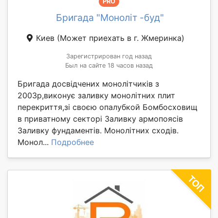
PRO
Бригада "Моноліт -буд"
Киев
(Может приехать в г. Жмеринка)
Зарегистрирован год назад
Был на сайте 18 часов назад
Бригада досвідчених монолітчиків з
2003р,виконує заливку монолітних плит
перекриття,зі своєю опалубкой Бомбосховищ
в приватному секторі Заливку армопоясів
Заливку фундаментів. Монолітних сходів.
Монол...
Подробнее