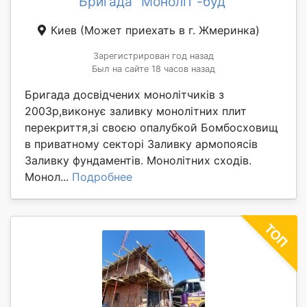
Бригада "Моноліт -буд"
Киев
(Может приехать в г. Жмеринка)
Зарегистрирован год назад
Был на сайте 18 часов назад
Бригада досвідчених монолітчиків з
2003р,виконує заливку монолітних плит
перекриття,зі своєю опалубкой Бомбосховищ
в приватному секторі Заливку армопоясів
Заливку фундаментів. Монолітних сходів.
Монол...
Подробнее