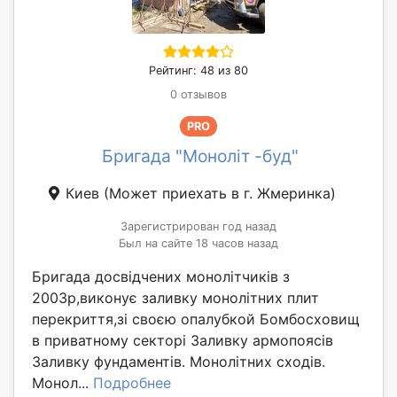
Рейтинг: 48 из 80
0 отзывов
PRO
Бригада "Моноліт -буд"
Киев
(Может приехать в г. Жмеринка)
Зарегистрирован год назад
Был на сайте 18 часов назад
Бригада досвідчених монолітчиків з
2003р,виконує заливку монолітних плит
перекриття,зі своєю опалубкой Бомбосховищ
в приватному секторі Заливку армопоясів
Заливку фундаментів. Монолітних сходів.
Монол...
Подробнее