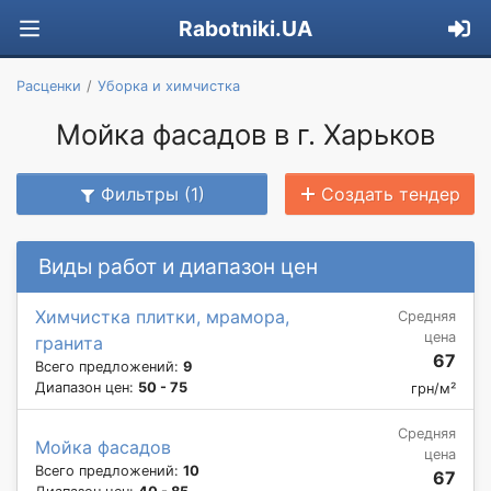
Rabotniki.UA
Расценки
Уборка и химчистка
Мойка фасадов в г. Харьков
Фильтры (1)
Создать тендер
Виды работ и диапазон цен
Химчистка плитки, мрамора,
Средняя
цена
гранита
67
Всего предложений:
9
Диапазон цен:
50 - 75
грн/м²
Средняя
Мойка фасадов
цена
Всего предложений:
10
67