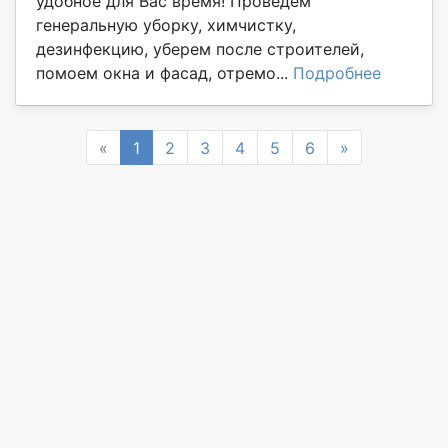
удобное для Вас время! Проведем
генеральную уборку, химчистку,
дезинфекцию, уберем после строителей,
помоем окна и фасад, отремо...
Подробнее
Previous
Next
«
1
2
3
4
5
6
»