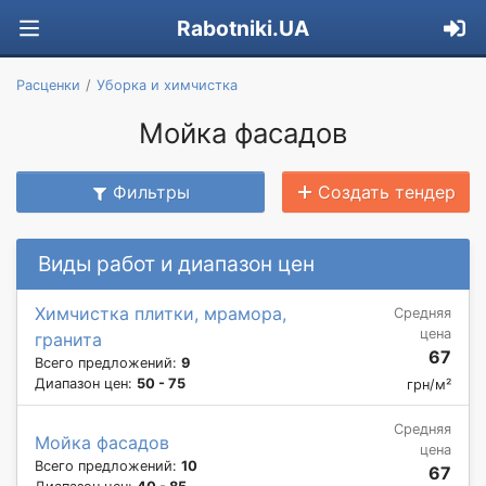
Rabotniki.UA
Расценки
Уборка и химчистка
Мойка фасадов
Фильтры
Создать тендер
Виды работ и диапазон цен
Химчистка плитки, мрамора,
Средняя
цена
гранита
67
Всего предложений:
9
Диапазон цен:
50 - 75
грн/м²
Средняя
Мойка фасадов
цена
Всего предложений:
10
67