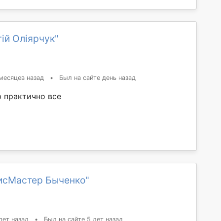
ій Оліярчук"
месяцев назад
•
Был на сайте день назад
ю практично все
исМастер Быченко"
лет назад
•
Был на сайте 5 лет назад