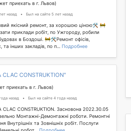
ет приехать в г. Львов)
лет назад
•
Был на сайте 5 лет назад
вий якісний ремонт, за хорошою ціною🛠️ 🚧
зати приклади робіт, по Ужгороду, робили
удовах в Боздоші. 🚧🛠️Ремонт офісів,
 та інших закладів, по п...
Подробнее
A CLAC CONSTRUKTION"
т приехать в г. Львов)
года назад
•
Был на сайте 4 года назад
A CLAC CONSTRUKTION. Засновона 2022.30.05
вельно Монтажні-Демонтажні роботи. Ремонтні
ня Внутрішніх та Зовнішніх робіт. Послуги
Земельні робот...
Подробнее