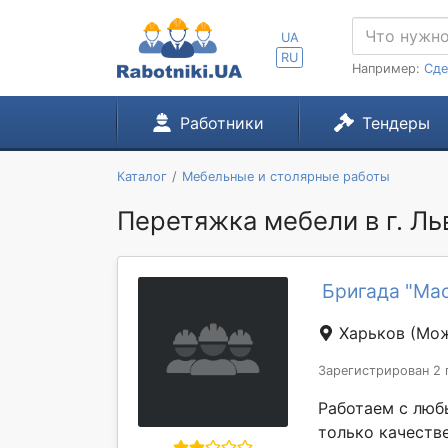
UA
RU
Например:
Сде
Работники
Тендеры
Каталог
Мебельные и столярные работы
Перетяжка мебели в г. Ль
Бригада "Ма
Харьков
(Мож
Зарегистрирован 2 
Работаем с люб
только качеств