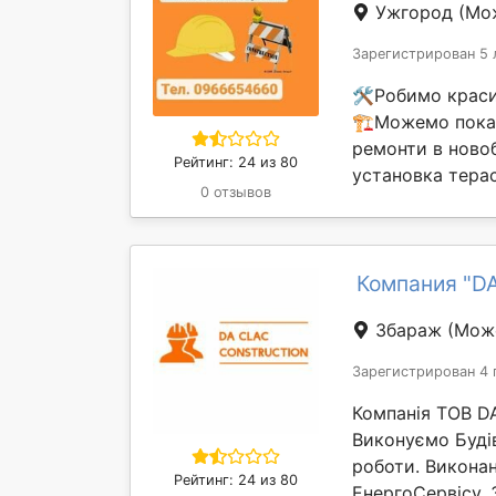
Ужгород
(Мож
Зарегистрирован 5 
🛠️Робимо краси
🏗️Можемо пока
ремонти в новоб
Рейтинг: 24 из 80
установка терас,
0 отзывов
Компания "D
Збараж
(Може
Зарегистрирован 4 
Компанія ТОВ D
Виконуємо Буді
роботи. Виконан
Рейтинг: 24 из 80
ЕнергоСервісу. 