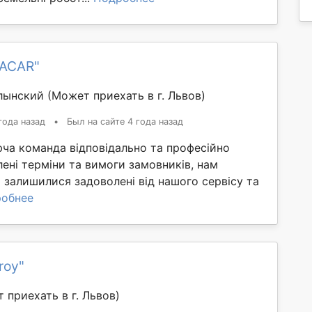
FACAR"
лынский
(Может приехать в г. Львов)
года назад
•
Был на сайте 4 года назад
ча команда відповідально та професійно
ені терміни та вимоги замовників, нам
залишилися задоволені від нашого сервісу та
обнее
roy"
 приехать в г. Львов)