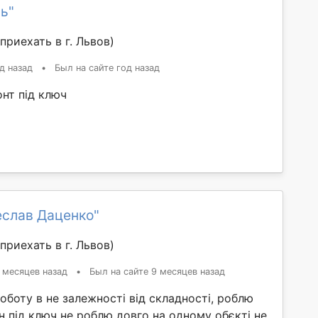
ь"
приехать в г. Львов)
д назад
•
Был на сайте год назад
нт під ключ
еслав Даценко"
приехать в г. Львов)
 месяцев назад
•
Был на сайте 9 месяцев назад
оботу в не залежності від складності, роблю
н під ключ не роблю довго на одному обєкті не