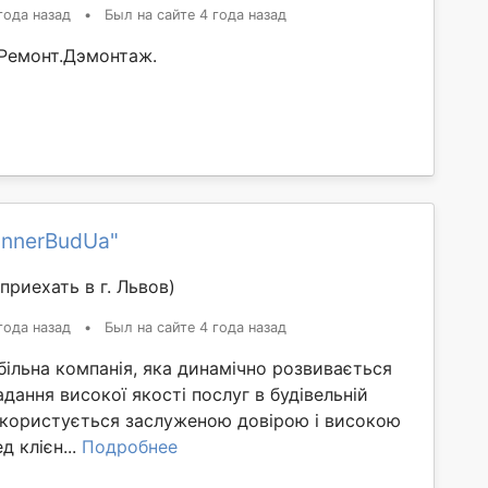
года назад
•
Был на сайте 4 года назад
Ремонт.Дэмонтаж.
innerBudUa"
приехать в г. Львов)
года назад
•
Был на сайте 4 года назад
більна компанія, яка динамічно розвивається
адання високої якості послуг в будівельній
д користується заслуженою довірою і високою
д клієн...
Подробнее