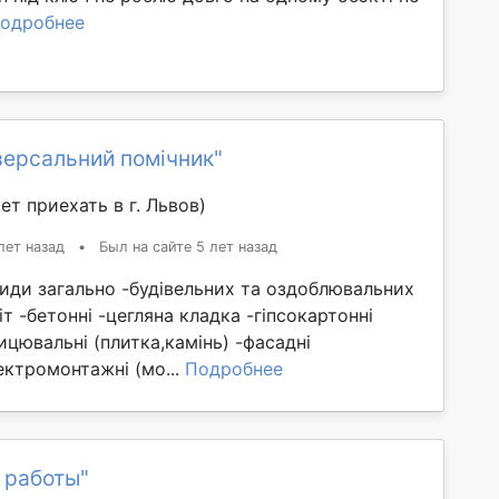
одробнее
версальний помічник"
ет приехать в г. Львов)
лет назад
•
Был на сайте 5 лет назад
иди загально -будівельних та оздоблювальних
іт -бетонні -цегляна кладка -гіпсокартонні
ицювальні (плитка,камінь) -фасадні
лектромонтажні (мо...
Подробнее
 работы"