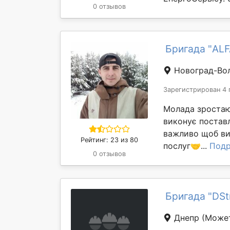
0 отзывов
Бригада "AL
Новоград-Во
Зарегистрирован 4 
Молада зростаю
виконує поставл
важливо щоб ви 
Рейтинг: 23 из 80
послуг🤝...
Подр
0 отзывов
Бригада "DSt
Днепр
(Может