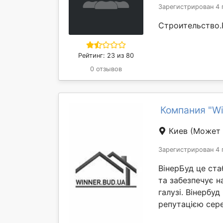
Зарегистрирован 4 
Строительство.
Рейтинг: 23 из 80
0 отзывов
Компания "W
Киев
(Может 
Зарегистрирован 4 
ВінерБуд це ста
та забезпечує н
галузі. Вінербу
репутацією сере