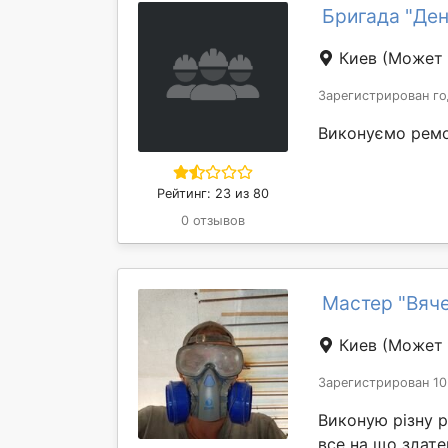
Бригада "Ден
Киев
(Может 
Зарегистрирован го
Виконуємо ремо
Рейтинг: 23 из 80
0 отзывов
Мастер "Вяч
Киев
(Может 
Зарегистрирован 10
Виконую різну р
все на що здате