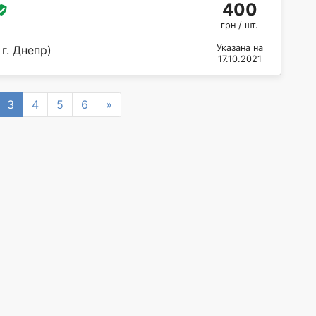
400
грн / шт.
Указана на
г. Днепр)
17.10.2021
Next
3
4
5
6
»