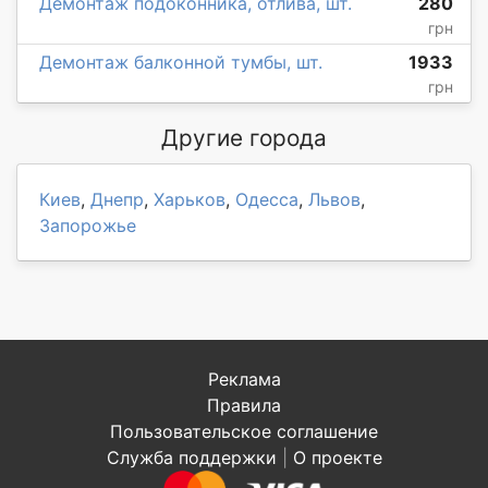
Демонтаж подоконника, отлива, шт.
280
грн
Демонтаж балконной тумбы, шт.
1933
грн
Другие города
Киев
,
Днепр
,
Харьков
,
Одесса
,
Львов
,
Запорожье
Реклама
Правила
Пользовательское соглашение
Служба поддержки
|
О проекте