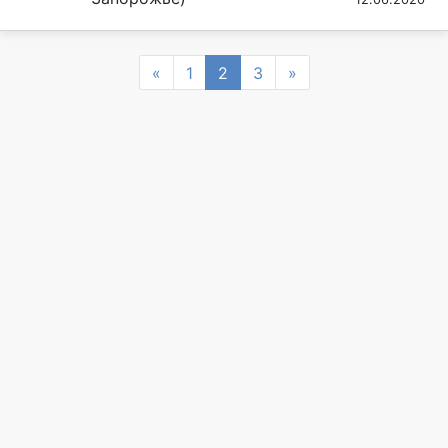
Previous
Next
«
1
2
3
»