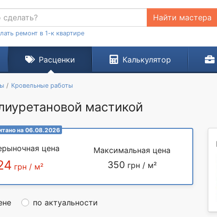
Найти мастера
лать ремонт в 1-к квартире
Расценки
Калькулятор
ты
Кровельные работы
лиуретановой мастикой
итано на 06.08.2026
ерыночная цена
Максимальная цена
24
350
грн / м²
грн / м²
ене
по актуальности