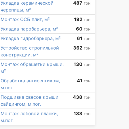
Укладка керамической
487
грн
черепицы, м²
Монтаж ОСБ плит, м²
192
грн
Укладка паробарьера, м²
60
грн
Укладка гидробарьера, м²
61
грн
Устройство стропильной
362
грн
конструкции, м²
Монтаж обрешетки крыши,
130
грн
м²
Обработка антисептиком,
41
грн
м.пог.
Подшивка свесов крыши
438
грн
сайдингом, м.пог.
Монтаж лобовой планки,
133
грн
м.пог.