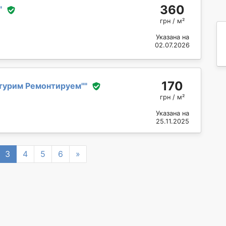
360
"
грн / м²
Указана на
02.07.2026
170
турим Ремонтируем''
"
грн / м²
Указана на
25.11.2025
Next
3
4
5
6
»