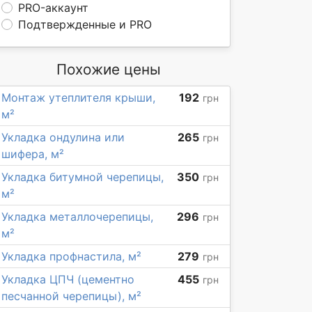
PRO-аккаунт
Подтвержденные и PRO
Похожие цены
Монтаж утеплителя крыши,
192
грн
м²
Укладка ондулина или
265
грн
шифера, м²
Укладка битумной черепицы,
350
грн
м²
Укладка металлочерепицы,
296
грн
м²
Укладка профнастила, м²
279
грн
Укладка ЦПЧ (цементно
455
грн
песчанной черепицы), м²