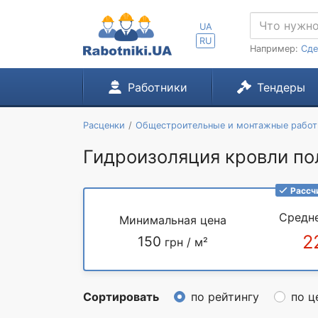
UA
RU
Например:
Сде
Работники
Тендеры
Расценки
Общестроительные и монтажные рабо
Гидроизоляция кровли по
Рассч
Средн
Минимальная цена
2
150
грн / м²
Сортировать
по рейтингу
по ц