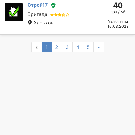
40
Строй17
грн / м²
Бригада
Указана на
Харьков
16.03.2023
Previous
Next
«
1
2
3
4
5
»