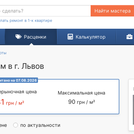
Найти мастера
лать ремонт в 1-к квартире
Расценки
Калькулятор
оты
м в г. Львов
итано на 07.08.2026
ерыночная цена
Максимальная цена
81
90
грн / м²
грн / м²
ене
по актуальности