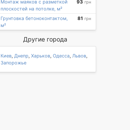
Монтаж маяков с разметкой
93
грн
плоскостей на потолке, м²
Грунтовка бетоноконтактом,
81
грн
м²
Другие города
Киев
,
Днепр
,
Харьков
,
Одесса
,
Львов
,
Запорожье