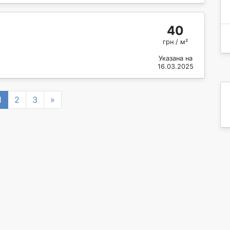
40
грн / м²
Указана на
16.03.2025
vious
Next
1
2
3
»