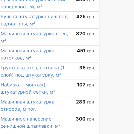
поверхностей, м²
Ручная штукатурка ниш под
425
грн
радиаторы, м²
Машинная штукатурка стен,
320
грн
м²
Машинная штукатурка
451
грн
потолков, м²
Грунтовка стен, потолка (1
35
грн
слой) под штукатурку, м²
Набивка ( монтаж)
107
грн
штукатурной сетки, м²
Машинная штукатурка
283
грн
откосов, м.пог.
Машинное нанесение
300
грн
финишной шпаклевки, м²