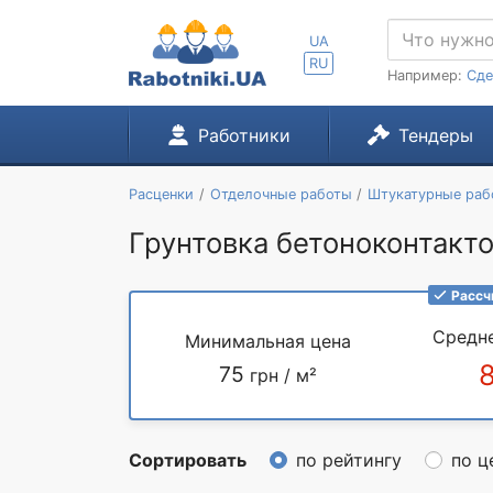
UA
RU
Например:
Сде
Работники
Тендеры
Расценки
Отделочные работы
Штукатурные раб
Грунтовка бетоноконтакто
Рассч
Средн
Минимальная цена
75
грн / м²
Сортировать
по рейтингу
по ц