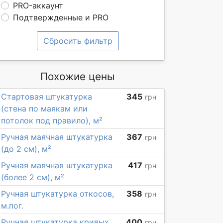
PRO-аккаунт
Подтвержденные и PRO
Сбросить фильтр
Похожие цены
Стартовая штукатурка
345
грн
(стена по маякам или
потолок под правило), м²
Ручная маячная штукатурка
367
грн
(до 2 см), м²
Ручная маячная штукатурка
417
грн
(более 2 см), м²
Ручная штукатурка откосов,
358
грн
м.пог.
Ручная штукатурка кривых
400
грн