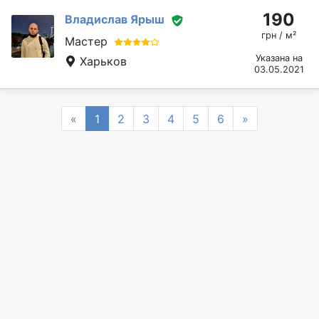
190
Владислав Ярыш
грн / м²
Мастер
Указана на
Харьков
03.05.2021
Previous
Next
«
1
2
3
4
5
6
»