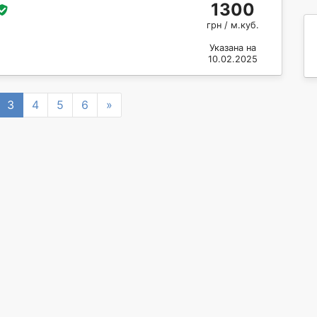
1300
грн / м.куб.
Указана на
10.02.2025
Next
3
4
5
6
»