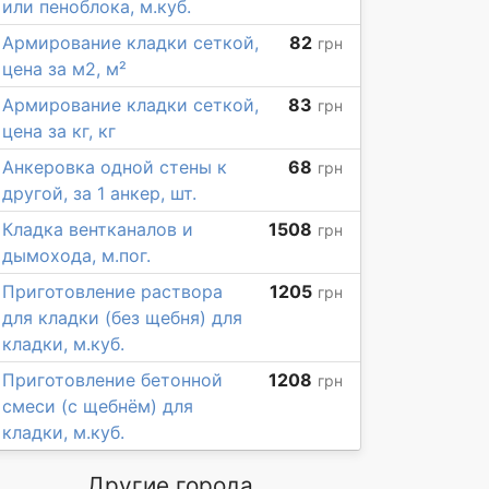
или пеноблока, м.куб.
Армирование кладки сеткой,
82
грн
цена за м2, м²
Армирование кладки сеткой,
83
грн
цена за кг, кг
Анкеровка одной стены к
68
грн
другой, за 1 анкер, шт.
Кладка вентканалов и
1508
грн
дымохода, м.пог.
Приготовление раствора
1205
грн
для кладки (без щебня) для
кладки, м.куб.
Приготовление бетонной
1208
грн
смеси (с щебнём) для
кладки, м.куб.
Другие города