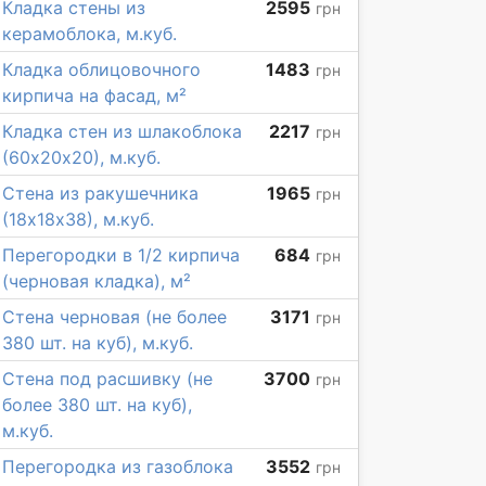
Кладка стены из
2595
грн
керамоблока, м.куб.
Кладка облицовочного
1483
грн
кирпича на фасад, м²
Кладка стен из шлакоблока
2217
грн
(60х20х20), м.куб.
Стена из ракушечника
1965
грн
(18х18х38), м.куб.
Перегородки в 1/2 кирпича
684
грн
(черновая кладка), м²
Стена черновая (не более
3171
грн
380 шт. на куб), м.куб.
Стена под расшивку (не
3700
грн
более 380 шт. на куб),
м.куб.
Перегородка из газоблока
3552
грн