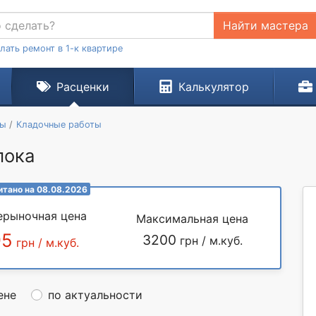
Найти мастера
лать ремонт в 1-к квартире
Расценки
Калькулятор
ты
Кладочные работы
лока
итано на 08.08.2026
ерыночная цена
Максимальная цена
95
3200
грн / м.куб.
грн / м.куб.
ене
по актуальности