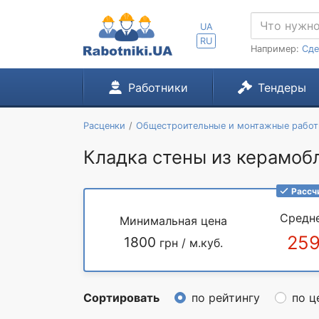
UA
RU
Например:
Сде
Работники
Тендеры
Расценки
Общестроительные и монтажные рабо
Кладка стены из керамоб
Рассч
Средн
Минимальная цена
25
1800
грн / м.куб.
Сортировать
по рейтингу
по ц