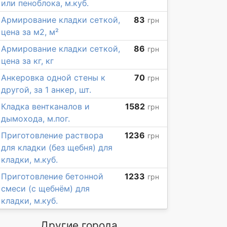
или пеноблока, м.куб.
Армирование кладки сеткой,
83
грн
цена за м2, м²
Армирование кладки сеткой,
86
грн
цена за кг, кг
Анкеровка одной стены к
70
грн
другой, за 1 анкер, шт.
Кладка вентканалов и
1582
грн
дымохода, м.пог.
Приготовление раствора
1236
грн
для кладки (без щебня) для
кладки, м.куб.
Приготовление бетонной
1233
грн
смеси (с щебнём) для
кладки, м.куб.
Другие города