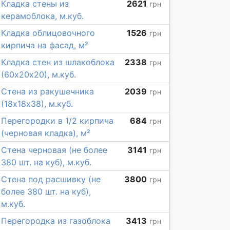
Кладка стены из
2621
грн
керамоблока, м.куб.
Кладка облицовочного
1526
грн
кирпича на фасад, м²
Кладка стен из шлакоблока
2338
грн
(60х20х20), м.куб.
Стена из ракушечника
2039
грн
(18х18х38), м.куб.
Перегородки в 1/2 кирпича
684
грн
(черновая кладка), м²
Стена черновая (не более
3141
грн
380 шт. на куб), м.куб.
Стена под расшивку (не
3800
грн
более 380 шт. на куб),
м.куб.
Перегородка из газоблока
3413
грн