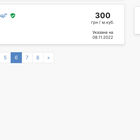
300
вці
"
грн / м.куб.
Указана на
08.11.2022
Next
5
6
7
8
»