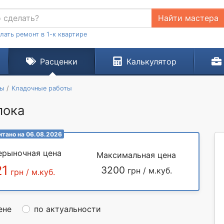
Найти мастера
лать ремонт в 1-к квартире
Расценки
Калькулятор
ты
Кладочные работы
лока
итано на 06.08.2026
ерыночная цена
Максимальная цена
21
3200
грн / м.куб.
грн / м.куб.
ене
по актуальности