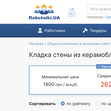
UA
RU
Например:
Сде
Работники
Тендеры
Расценки
Общестроительные и монтажные рабо
Кладка стены из керамоб
Рассч
Средн
Минимальная цена
26
1800
грн / м.куб.
Сортировать
по рейтингу
по ц