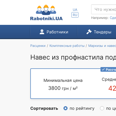
UA
RU
Например:
Сде
Работники
Тендеры
Расценки
Комплексные работы
Маркизы и наве
Навес из профнастила под
Рассч
Средн
Минимальная цена
4
3800
грн / м²
Сортировать
по рейтингу
по ц