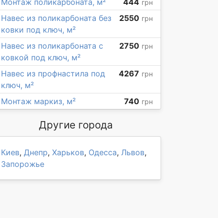
Монтаж поликарбоната, м²
444
грн
Навес из поликарбоната без
2550
грн
ковки под ключ, м²
Навес из поликарбоната с
2750
грн
ковкой под ключ, м²
Навес из профнастила под
4267
грн
ключ, м²
Монтаж маркиз, м²
740
грн
Другие города
Киев
,
Днепр
,
Харьков
,
Одесса
,
Львов
,
Запорожье