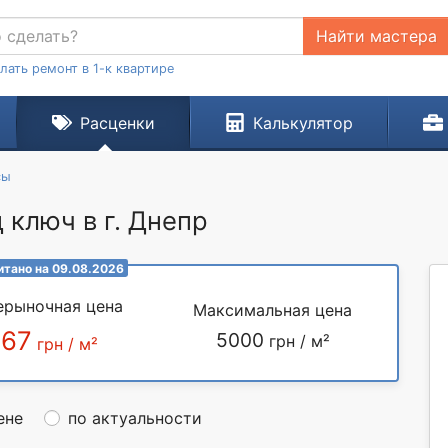
Найти мастера
лать ремонт в 1-к квартире
Расценки
Калькулятор
сы
 ключ в г. Днепр
итано на 09.08.2026
ерыночная цена
Максимальная цена
267
5000
грн / м²
грн / м²
ене
по актуальности