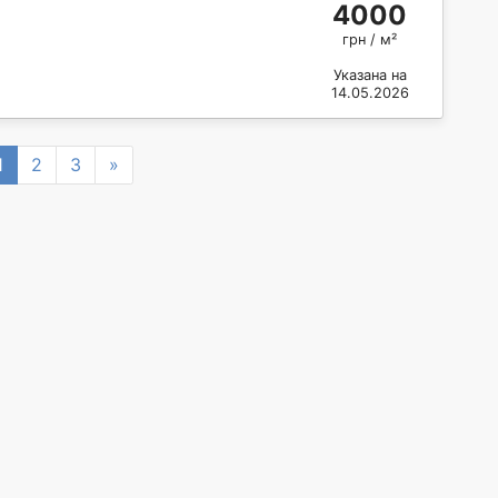
4000
грн / м²
Указана на
14.05.2026
vious
Next
1
2
3
»