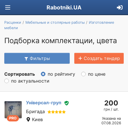
Rabotniki.UA
Расценки
Мебельные и столярные работы
Изготовление
мебели
Подборка комплектации, цвета
Фильтры
Создать тендер
Сортировать
по рейтингу
по цене
по актуальности
200
Універсал-груп
грн / шт.
Бригада
PRO
Указана на
Киев
07.08.2026