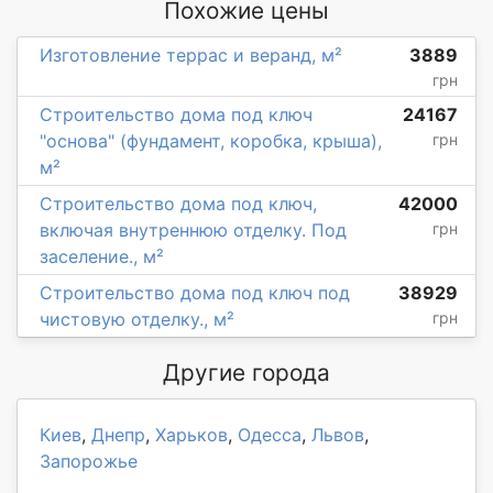
Похожие цены
Изготовление террас и веранд, м²
3889
грн
Строительство дома под ключ
24167
"основа" (фундамент, коробка, крыша),
грн
м²
Строительство дома под ключ,
42000
включая внутреннюю отделку. Под
грн
заселение., м²
Строительство дома под ключ под
38929
чистовую отделку., м²
грн
Другие города
Киев
,
Днепр
,
Харьков
,
Одесса
,
Львов
,
Запорожье