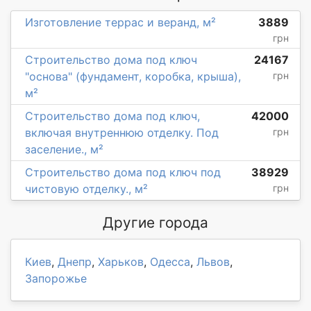
Изготовление террас и веранд, м²
3889
грн
Строительство дома под ключ
24167
"основа" (фундамент, коробка, крыша),
грн
м²
Строительство дома под ключ,
42000
включая внутреннюю отделку. Под
грн
заселение., м²
Строительство дома под ключ под
38929
чистовую отделку., м²
грн
Другие города
Киев
,
Днепр
,
Харьков
,
Одесса
,
Львов
,
Запорожье