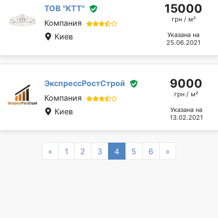
15000
ТОВ "КТТ"
грн / м²
Компания
Указана на
Киев
25.06.2021
9000
ЭкспрессРостСтрой
грн / м²
Компания
Указана на
Киев
13.02.2021
Previous
Next
«
1
2
3
4
5
6
»