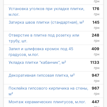
грн
Установка уголков при укладке плитки,
176
м.пог.
грн
Затирка швов плитки (стандартная), м²
145
грн
Отверстие в плитке под розетку или
248
трубу, шт.
грн
Запил и шлифовка кромок под 45
409
градусов, м.пог.
грн
Укладка плитки "кабанчик", м²
1133
грн
Декоративная гипсовая плитка, м²
947
грн
Поклейка гипсового кирпичика на стены,
967
м²
грн
Монтаж керамических плинтусов, м.пог.
447