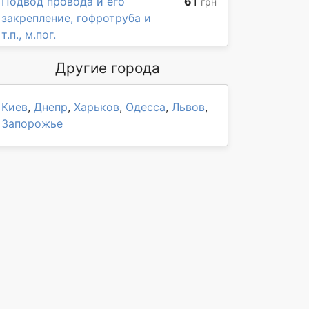
Подвод провода и его
61
грн
закрепление, гофротруба и
т.п., м.пог.
Другие города
Киев
,
Днепр
,
Харьков
,
Одесса
,
Львов
,
Запорожье