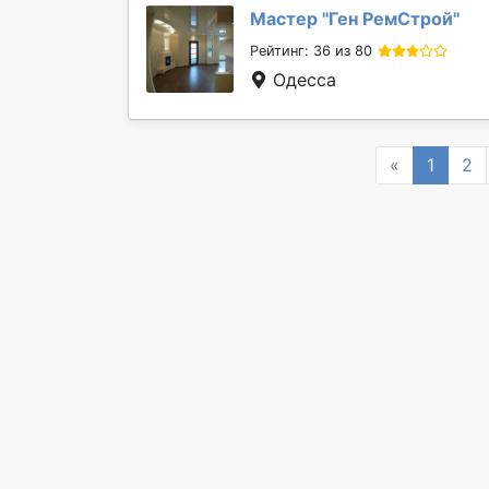
Мастер "
Ген РемСтрой
"
Рейтинг: 36 из 80
Одесса
Previous
«
1
2