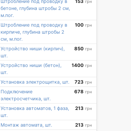
Штробление под проводку в
153
грн
бетоне, глубина штробы 2 см,
м.пог.
Штробление под проводку в
100
грн
кирпиче, глубина штробы 2
см, м.пог.
Устройство ниши (кирпич),
850
грн
шт.
Устройство ниши (бетон),
1400
грн
шт.
Установка электрощитка, шт.
723
грн
Подключение
678
грн
электросчетчика, шт.
Установка автоматов, 1 фаза,
213
грн
шт.
Монтаж автомата, шт.
213
грн