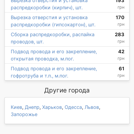
Вырезка отверстия и установка
193
распредкоробки (кирпич), шт.
грн
Вырезка отверстия и установка
170
распредкоробки (гипсокартон), шт.
грн
Сборка распредкоробки, распайка
283
проводов, шт.
грн
Подвод провода и его закрепление,
42
открытая проводка, м.пог.
грн
Подвод провода и его закрепление,
61
гофротруба и т.п., м.пог.
грн
Другие города
Киев
,
Днепр
,
Харьков
,
Одесса
,
Львов
,
Запорожье