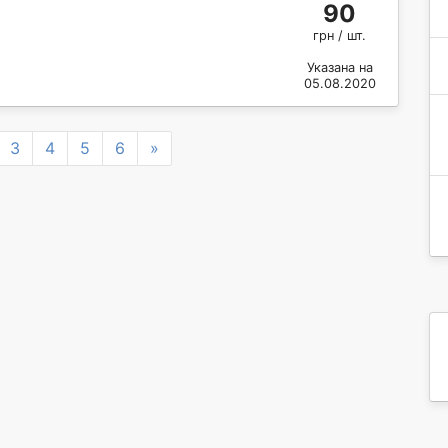
90
грн / шт.
Указана на
05.08.2020
Next
3
4
5
6
»