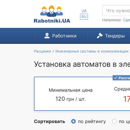
UA
RU
Например:
Сде
Работники
Тендеры
Расценки
Инженерные системы и коммуникации
Установка автоматов в эле
Рассч
Средн
Минимальная цена
1
120
грн / шт.
Сортировать
по рейтингу
по ц