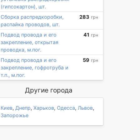
(гипсокартон), шт.
Сборка распредкоробки,
283
грн
распайка проводов, шт.
Подвод провода и его
41
грн
закрепление, открытая
проводка, м.пог.
Подвод провода и его
59
грн
закрепление, гофротруба и
т.п., м.пог.
Другие города
Киев
,
Днепр
,
Харьков
,
Одесса
,
Львов
,
Запорожье