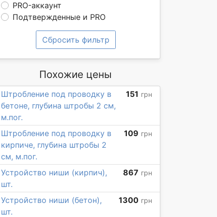
PRO-аккаунт
Подтвержденные и PRO
Сбросить фильтр
Похожие цены
Штробление под проводку в
151
грн
бетоне, глубина штробы 2 см,
м.пог.
Штробление под проводку в
109
грн
кирпиче, глубина штробы 2
см, м.пог.
Устройство ниши (кирпич),
867
грн
шт.
Устройство ниши (бетон),
1300
грн
шт.