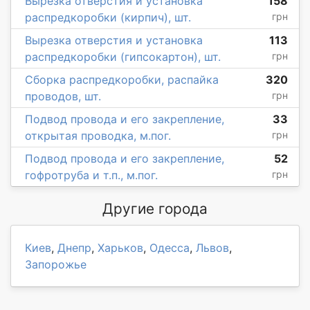
Вырезка отверстия и установка
158
распредкоробки (кирпич), шт.
грн
Вырезка отверстия и установка
113
распредкоробки (гипсокартон), шт.
грн
Сборка распредкоробки, распайка
320
проводов, шт.
грн
Подвод провода и его закрепление,
33
открытая проводка, м.пог.
грн
Подвод провода и его закрепление,
52
гофротруба и т.п., м.пог.
грн
Другие города
Киев
,
Днепр
,
Харьков
,
Одесса
,
Львов
,
Запорожье