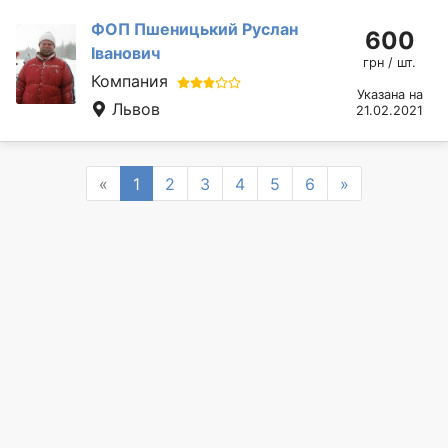
ФОП Пшеницький Руслан
600
Іванович
грн / шт.
Компания
Указана на
Львов
21.02.2021
Previous
Next
«
1
2
3
4
5
6
»