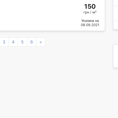
150
грн / м²
Указана на
08.09.2021
Next
3
4
5
6
»