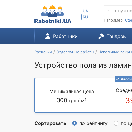
UA
RU
Например:
Сде
Работники
Тендеры
Расценки
Отделочные работы
Напольные покры
Устройство пола из ламин
Рассч
Средн
Минимальная цена
3
300
грн / м²
Сортировать
по рейтингу
по ц