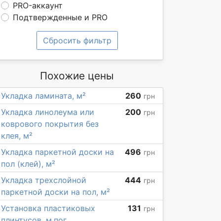
PRO-аккаунт
Подтвержденные и PRO
Сбросить фильтр
Похожие цены
Укладка ламината, м²
260
грн
Укладка линолеума или
200
грн
коврового покрытия без
клея, м²
Укладка паркетной доски на
496
грн
пол (клей), м²
Укладка трехслойной
444
грн
паркетной доски на пол, м²
Установка пластиковых
131
грн
плинтусов, м.пог.