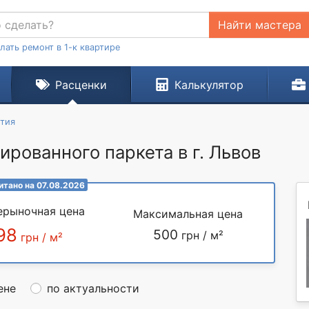
Найти мастера
лать ремонт в 1-к квартире
Расценки
Калькулятор
тия
ированного паркета в г. Львов
итано на 07.08.2026
ерыночная цена
Максимальная цена
98
500
грн / м²
грн / м²
ене
по актуальности