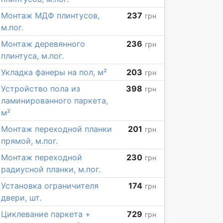
Монтаж МДФ плинтусов,
237
грн
м.пог.
Монтаж деревянного
236
грн
плинтуса, м.пог.
Укладка фанеры на пол, м²
203
грн
Устройство пола из
398
грн
ламинированного паркета,
м²
Монтаж переходной планки
201
грн
прямой, м.пог.
Монтаж переходной
230
грн
радиусной планки, м.пог.
Установка ограничителя
174
грн
двери, шт.
Циклевание паркета +
729
грн