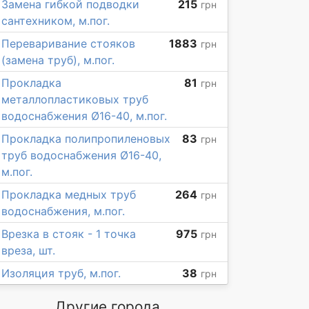
Замена гибкой подводки
215
грн
сантехником, м.пог.
Переваривание стояков
1883
грн
(замена труб), м.пог.
Прокладка
81
грн
металлопластиковых труб
водоснабжения Ø16-40, м.пог.
Прокладка полипропиленовых
83
грн
труб водоснабжения Ø16-40,
м.пог.
Прокладка медных труб
264
грн
водоснабжения, м.пог.
Врезка в стояк - 1 точка
975
грн
вреза, шт.
Изоляция труб, м.пог.
38
грн
Другие города