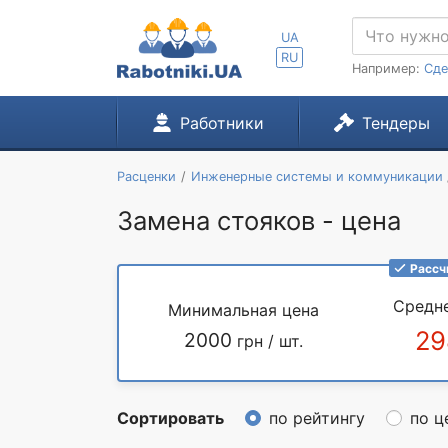
UA
RU
Например:
Сде
Работники
Тендеры
Расценки
Инженерные системы и коммуникации
Замена стояков - цена
Рассч
Средн
Минимальная цена
29
2000
грн / шт.
Сортировать
по рейтингу
по ц