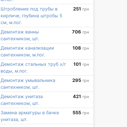
Штробление под трубы в
251
грн
кирпиче, глубина штробы 5
см, м.пог.
Демонтаж ванны
706
грн
сантехником, шт.
Демонтаж канализации
108
грн
сантехником, м.пог.
Демонтаж стальных труб х/г
101
грн
воды, м.пог.
Демонтаж умывальника
295
грн
сантехником, шт.
Демонтаж унитаза
421
грн
сантехником, шт.
Замена арматуры в бачке
555
грн
унитаза, шт.