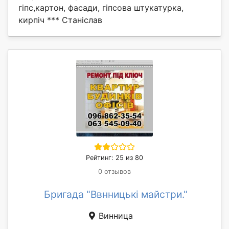
гіпс,картон, фасади, гіпсова штукатурка,
кирпіч *** Станіслав
Рейтинг: 25 из 80
0 отзывов
Бригада "Ввнницькі майстри."
Винница