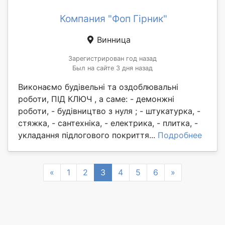
Компания "Фоп Гірник"
Винница
Зарегистрирован год назад
Был на сайте 3 дня назад
Виконаємо будівельні та оздоблювальні
роботи, ПІД КЛЮЧ , а саме: - демонжні
роботи, - будівництво з нуля ; - штукатурка, -
стяжка, - сантехніка, - електрика, - плитка, -
укладання підлогового покриття...
Подробнее
Previous
Next
«
1
2
3
4
5
6
»