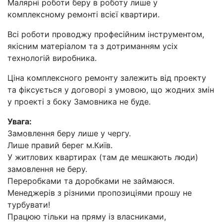
Малярні роботи беру в роботу лише у
комплексному ремонті всієї квартири.
Всі роботи проводжу професійним інструментом,
якісним матеріалом та з дотриманням усіх
технологій виробника.
Ціна комплексного ремонту залежить від проекту
та фіксується у договорі з умовою, що жодних змін
у проекті з боку Замовника не буде.
Увага:
Замовлення беру лише у чергу.
Лише правий берег м.Київ.
У житлових квартирах (там де мешкають люди)
замовлення не беру.
Переробками та доробками не займаюся.
Менеджерів з різними пропозиціями прошу не
турбувати!
Працюю тільки на пряму із власниками,