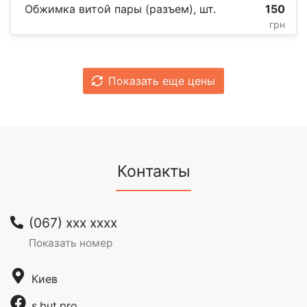
Обжимка витой пары (разъем), шт.
150
грн
Показать еще цены
Контакты
(067) xxx xxxx
Показать номер
Киев
s.but.pro