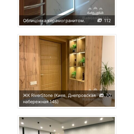
Облицовка керамогранитом.
112
ЖК RiverStone (Киев, Днепровская
70
набережная 14Б)