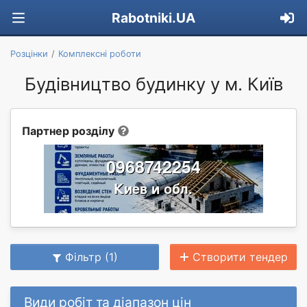
Rabotniki.UA
Розцінки
Комплексні роботи
Будівництво будинку у м. Київ
Партнер розділу
Фільтр (1)
Створити тендер
Види робіт та діапазон цін