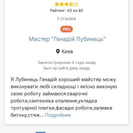
Рейтинг: 43 из 80
5 отзывов
PRO
Мастер "Генадій Лубинець"
Киев
Зарегистрирован 4 года назад
Был на сайте день назад
Я Лубинець Генадій хороший майстер можу
виконувати любі складнощі і якісно виконую
свою роботу займаюся:сварочні
роботи,сантехніка опалення,укладка
тротуарної плитки,фасадні роботи,заливка
битону,стяж...
Подробнее