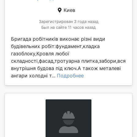
Киев
Зарегистрирован 3 года назад
Был на сайте 11 часов назад
Бригада робітників виконає різні види
будівельних робіт:фундамент,кладка
газоблоку,Кровля любої
складності,фасад,тротуарна плитка,забори,вся
внутрішня будова під ключ.А також металеві
ангари холодні т...
Подробнее