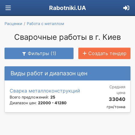
Rabotniki.UA
Расценки
Работа с металлом
Сварочные работы в г. Киев
Фильтры (1)
Создать тендер
Виды работ и диапазон цен
Средняя
Сварка металлоконструкций
цена
Всего предложений:
25
33040
Диапазон цен:
22000 - 41280
грн/тонна