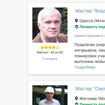
Мастер "Вла
Одесса
(Може
Личность по
Зарегистрирован 6 
Предлагаю разр
интерьеров, ла
Рейтинг: 46 из 80
планировки уча
0 отзывов
выполним любые
Подробнее
Мастер "Серг
Житомир
(Мо
Личность по