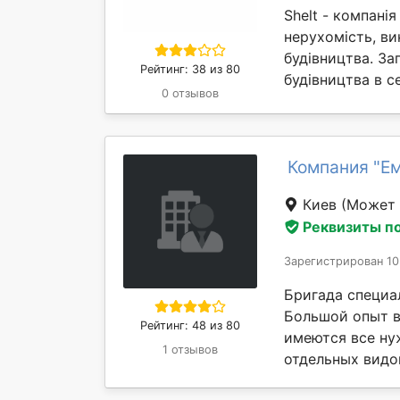
Shelt - компані
нерухомість, ви
будівництва. З
Рейтинг: 38 из 80
будівництва в с
0 отзывов
Компания "Е
Киев
(Может 
Реквизиты п
Зарегистрирован 10
Бригада специа
Большой опыт в
Рейтинг: 48 из 80
имеются все ну
1 отзывов
отдельных видов