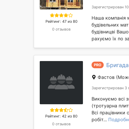
Зарегистрирован 10
Наша компанія 
Рейтинг: 47 из 80
будівельних мат
0 отзывов
будівницві Вашо
рахуємо їх по за
Бригада
PRO
Фастов
(Може
Зарегистрирован 3 
Виконуємо всі з
(тротуарна плит
Всі працівники 
Рейтинг: 42 из 80
робіт...
Подробн
0 отзывов