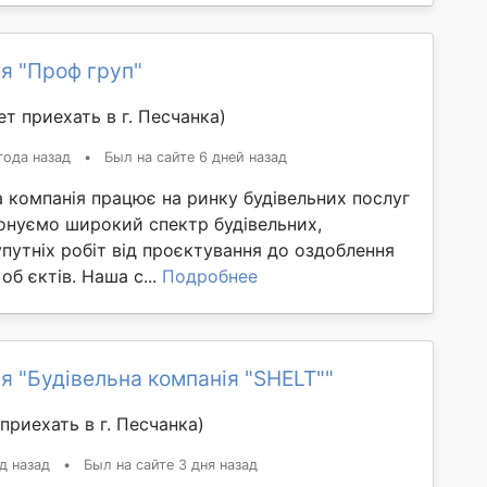
я "Проф груп"
т приехать в г. Песчанка)
года назад
•
Был на сайте 6 дней назад
 компанія працює на ринку будівельних послуг
конуємо широкий спектр будівельних,
путніх робіт від проєктування до оздоблення
об єктів. Наша с...
Подробнее
я "Будівельна компанія "SHELT""
приехать в г. Песчанка)
д назад
•
Был на сайте 3 дня назад