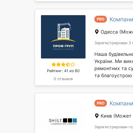
Компани
PRO
Одесса
(Може
Зарегистрирован 3 
Наша будівельна
України. Ми ви
ремонтних та су
Рейтинг: 41 из 80
та благоустрою 
0 отзывов
Компани
PRO
Киев
(Может 
Зарегистрирован го