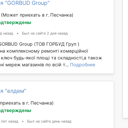
я "GORBUD Group"
й
(Может приехать в г. Песчанка)
одтверждены
д назад
•
Был на сайте 2 дня назад
GORBUD Group (ТОВ ГОРБУД Груп )
 на комплексному ремонті комерційної
 ключ будь-якої площі та складності,а також
ні мереж магазинів по всій т...
Подробнее
я "елдем"
приехать в г. Песчанка)
одтверждены
 лет назад
•
Был на сайте день назад