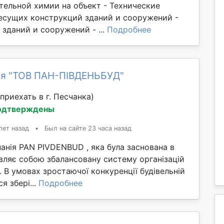
тельной химии на объект - Технические
есущих конструкций зданий и сооружений -
зданий и сооружений - ...
Подробнее
я "ТОВ ПАН-ПІВДЕНЬБУД"
приехать в г. Песчанка)
одтверждены
лет назад
•
Был на сайте 23 часа назад
анія PAN PIVDENBUD , яка була заснована в
вляє собою збалансовану систему організацій
. В умовах зростаючої конкуренції будівельній
я збері...
Подробнее