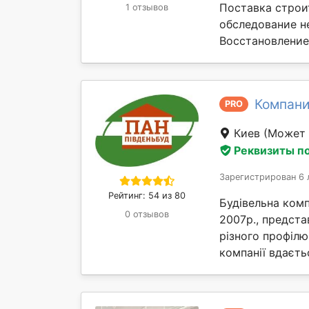
Поставка строи
1 отзывов
обследование н
Восстановление 
Компани
PRO
Киев
(Может 
Реквизиты п
Зарегистрирован 6 
Рейтинг: 54 из 80
Будівельна комп
0 отзывов
2007р., предста
різного профілю
компанії вдаєтьс