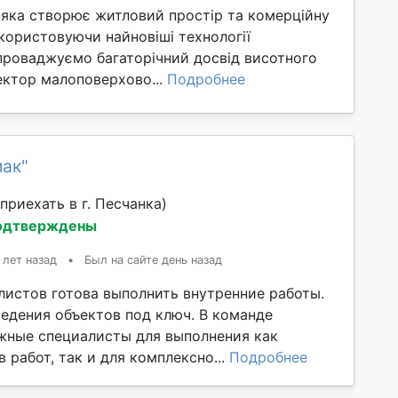
я яка створює житловий простір та комерційну
користовуючи найновіші технології
апроваджуємо багаторічний досвід висотного
ектор малоповерхово...
Подробнее
мак"
приехать в г. Песчанка)
одтверждены
 лет назад
•
Был на сайте день назад
листов готова выполнить внутренние работы.
едения объектов под ключ. В команде
жные специалисты для выполнения как
 работ, так и для комплексно...
Подробнее