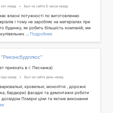
 лет назад
•
Был на сайте 6 часов назад
має власні потужності по виготовленню
еріалів і тому не заробляє на матеріалах при
го будинку, як робить більшість компаній, ми
купівельних ...
Подробнее
 "Реконсбудплюс"
т приехать в г. Песчанка)
года назад
•
Был на сайте день назад
варювальні, кровельні, монолітні , дорожні
ка, бардюри) фасадні та демонтажні роботи
с досвідом Помірні ціни та якічне виконання
ее