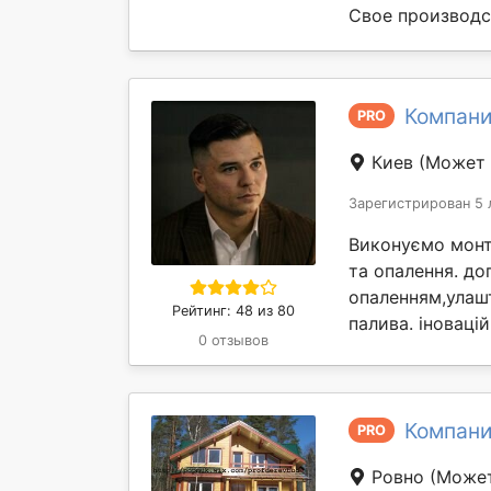
Свое производс
Компани
PRO
Киев
(Может 
Зарегистрирован 5 
Виконуємо монт
та опалення. д
опаленням,улашт
Рейтинг: 48 из 80
палива. іновацій
0 отзывов
Компани
PRO
Ровно
(Может