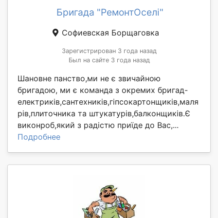
Бригада "РемонтОселі"
Софиевская Борщаговка
Зарегистрирован 3 года назад
Был на сайте 3 года назад
Шановне панство,ми не є звичайною
бригадою, ми є команда з окремих бригад-
електриків,сантехників,гіпсокартонщиків,маля
рів,плиточника та штукатурів,балконщиків.Є
виконроб,який з радістю приїде до Вас,...
Подробнее