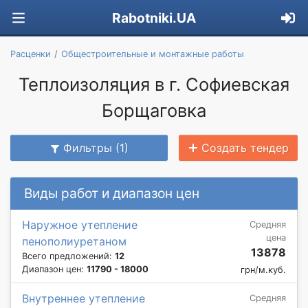
Rabotniki.UA
Расценки
Общестроительные и монтажные работы
Теплоизоляция в г. Софиевская
Борщаговка
Фильтры (1)
Создать тендер
Виды работ и диапазон цен
Наружное утепление
Средняя
цена
пенополиуретаном
13878
Всего предложений:
12
Диапазон цен:
11790 - 18000
грн/м.куб.
Внутреннее утепление
Средняя