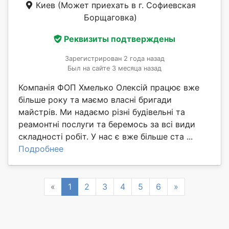
Киев
(Может приехать в г. Софиевская
Борщаговка)
Реквизиты подтверждены
Зарегистрирован 2 года назад
Был на сайте 3 месяца назад
Компанія ФОП Хмелько Олексій працює вже
більше року та маємо власні бригади
майстрів. Ми надаємо різні будівельні та
реамонтні послуги та беремось за всі види
складності робіт. У нас є вже більше ста ...
Подробнее
Previous
Next
«
1
2
3
4
5
6
»