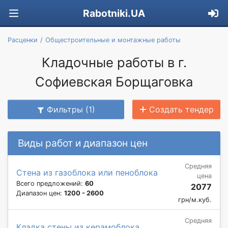
Rabotniki.UA
Расценки
Общестроительные и монтажные работы
Кладочные работы в г.
Софиевская Борщаговка
Фильтры (1)
Создать тендер
Виды работ и диапазон цен
Средняя
Стена из газоблока или пеноблока
цена
Всего предложений:
60
2077
Диапазон цен:
1200 - 2600
грн/м.куб.
Средняя
Кладка стены из керамоблока