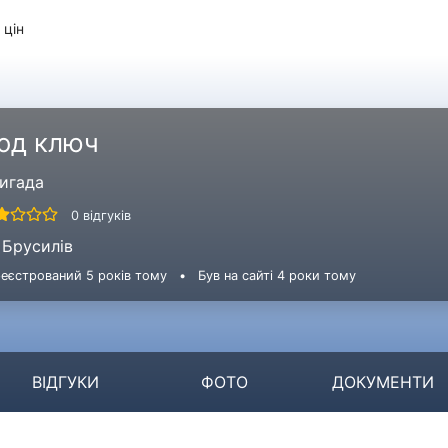
 цін
од ключ
игада
0 відгуків
Брусилів
еєстрований 5 років тому
•
Був на сайті 4 роки тому
ВІДГУКИ
ФОТО
ДОКУМЕНТИ