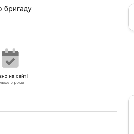
о бригаду
вно на сайті
ільше 5 років