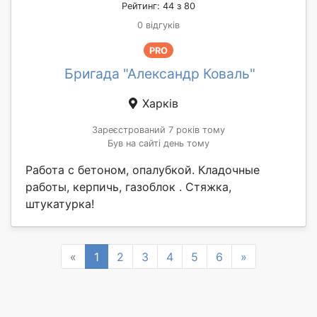
Рейтинг: 44 з 80
0 відгуків
PRO
Бригада "Александр Коваль"
Харків
Зареєстрований 7 років тому
Був на сайті день тому
Работа с бетоном, опалубкой. Кладочные
работы, керпичь, газоблок . Стяжка,
штукатурка!
Previous
Next
«
1
2
3
4
5
6
»