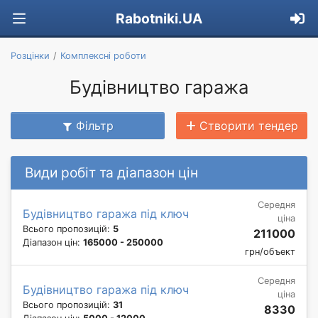
Rabotniki.UA
Розцінки
Комплексні роботи
Будівництво гаража
Фільтр
Створити тендер
Види робіт та діапазон цін
Середня
Будівництво гаража під ключ
ціна
Всього пропозицій:
5
211000
Діапазон цін:
165000 - 250000
грн/объект
Середня
Будівництво гаража під ключ
ціна
Всього пропозицій:
31
8330