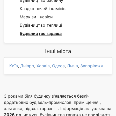
Будівництво басейну
Кладка печей і камінів
Маркізи і навіси
Будівництво теплиці
Будівництво гаража
Інші міста
Київ
,
Дніпро
,
Харків
,
Одеса
,
Львів
,
Запоріжжя
З роками біля будинку з'являється безліч
додаткових будівель-промислові приміщення ,
альтанка, підвал, гараж і т. Інформація актуальна на
2026 г.
д. чомусь будівництва гаража не приділяють