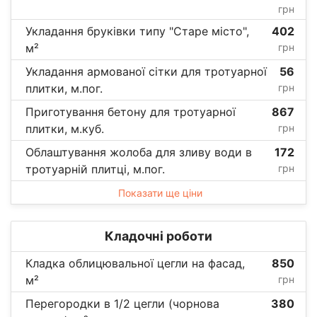
грн
Укладання бруківки типу "Старе місто",
402
м²
грн
Укладання армованої сітки для тротуарної
56
плитки, м.пог.
грн
Приготування бетону для тротуарної
867
плитки, м.куб.
грн
Облаштування жолоба для зливу води в
172
тротуарній плитці, м.пог.
грн
Показати ще ціни
Кладочні роботи
Кладка облицювальної цегли на фасад,
850
м²
грн
Перегородки в 1/2 цегли (чорнова
380