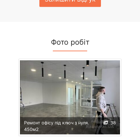
Фото робіт
Ремонт офісу під ключ з нуля.
38
450м2