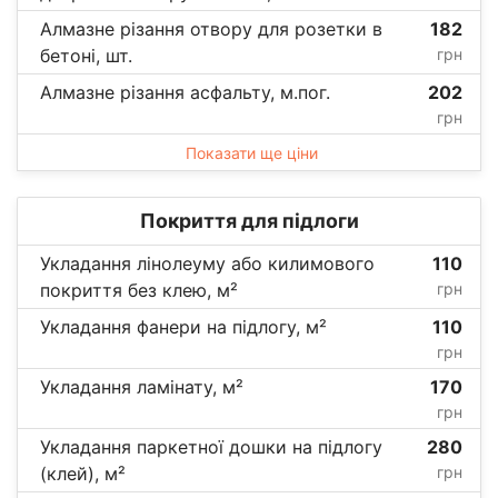
Алмазне різання отвору для розетки в
182
бетоні, шт.
грн
Алмазне різання асфальту, м.пог.
202
грн
Показати ще ціни
Покриття для підлоги
Укладання лінолеуму або килимового
110
покриття без клею, м²
грн
Укладання фанери на підлогу, м²
110
грн
Укладання ламінату, м²
170
грн
Укладання паркетної дошки на підлогу
280
(клей), м²
грн