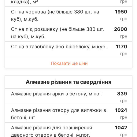
кладка), м²
грн
Стіна чорнова (не більше 380 шт. на
1950
куб), м.куб.
грн
Стіна під розшивку (не більше 380 шт.
2600
на куб), м.куб.
грн
Стіна з газоблоку або піноблоку, м.куб.
1170
грн
Показати ще ціни
Алмазне різання та свердління
Алмазне різання арки з бетону, м.пог.
839
грн
Алмазне різання отвору для витяжки в
1024
бетоні, шт.
грн
Алмазне різання для розширення
1042
дверного отвору в бетоні, м.пог.
грн