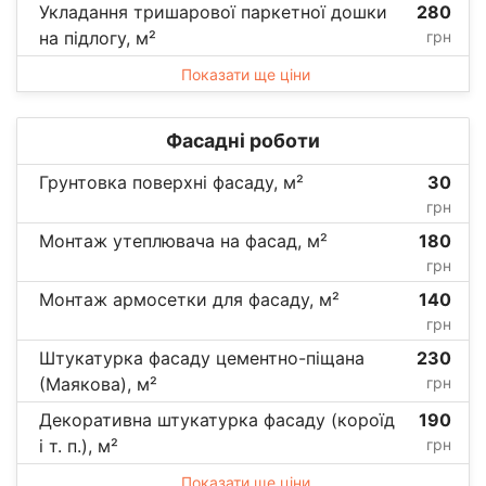
Укладання тришарової паркетної дошки
280
на підлогу, м²
грн
Показати ще ціни
Фасадні роботи
Грунтовка поверхні фасаду, м²
30
грн
Монтаж утеплювача на фасад, м²
180
грн
Монтаж армосетки для фасаду, м²
140
грн
Штукатурка фасаду цементно-піщана
230
(Маякова), м²
грн
Декоративна штукатурка фасаду (короїд
190
і т. п.), м²
грн
Показати ще ціни