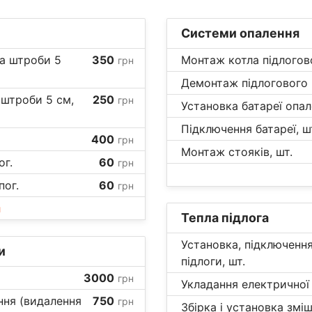
Системи опалення
на штроби 5
350
Монтаж котла підлогово
грн
Демонтаж підлогового к
 штроби 5 см,
250
грн
Установка батареї опал
Підключення батареї, ш
400
грн
Монтаж стояків, шт.
ог.
60
грн
пог.
60
грн
и
Тепла підлога
Установка, підключенн
и
підлоги, шт.
3000
грн
Укладання електричної 
ня (видалення
750
грн
Збірка і установка змі