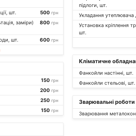
підлоги, шт.
ії, шт.
500
грн
Укладання утеплювача д
тація, заміри)
800
грн
Установка кріплення тру
шт.
ди, шт.
600
грн
и
Кліматичне обладна
Фанкойли настінні, шт.
150
грн
Фанкойли стельові, шт.
200
грн
250
грн
Зварювальні роботи
150
грн
Зварювання металоконс