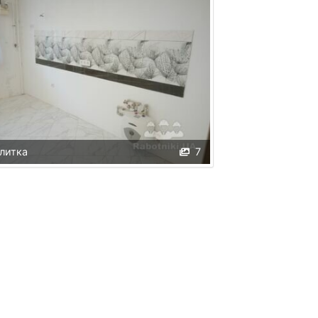
литка
7