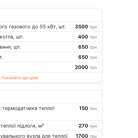
го газового до 55 кВт, шт.
3500
грн
отла, шт.
400
грн
ення, шт.
650
грн
т.
650
грн
2000
грн
Показати ще ціни
я термодатчика теплої
150
грн
теплої підлоги, м²
270
грн
шувального вузла для теплої
1700
грн