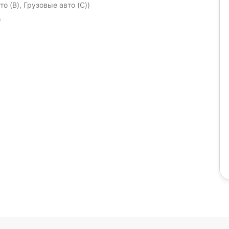
о (B), Грузовые авто (C))
)