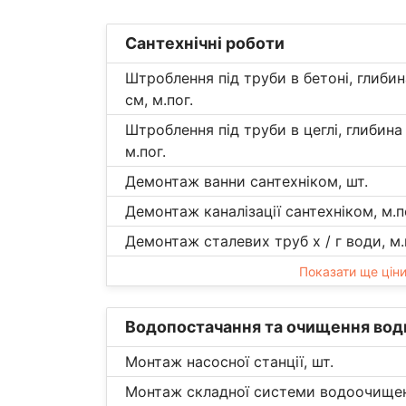
Сантехнічні роботи
Штроблення під труби в бетоні, глиби
см, м.пог.
Штроблення під труби в цеглі, глибина
м.пог.
Демонтаж ванни сантехніком, шт.
Демонтаж каналізації сантехніком, м.п
Демонтаж сталевих труб х / г води, м.
Показати ще цін
Водопостачання та очищення вод
Монтаж насосної станції, шт.
Монтаж складної системи водоочищен