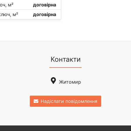
юч, м²
договірна
ключ, м²
договірна
Контакти
Житомир
Надіслати повідомлення