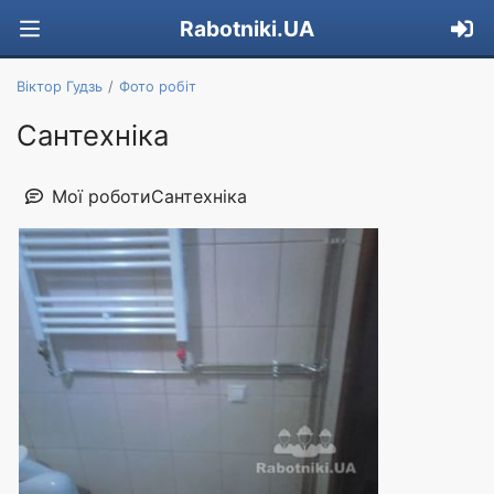
Rabotniki.UA
Віктор Гудзь
Фото робіт
Сантехніка
Мої роботиСантехніка